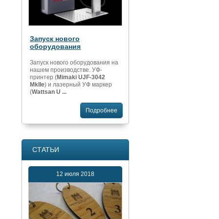
Запуск нового
оборудования
Запуск нового оборудования на
нашем производстве. УФ-
принтер (
Mimaki UJF-3042
MkIIe
) и лазерный УФ маркер
(
Wattsan U ...
Подробнее
СТАТЬИ
12 июля 2018