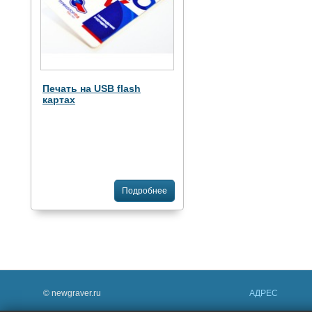
Печать на USB flash
картах
Подробнее
© newgraver.ru
АДРЕС