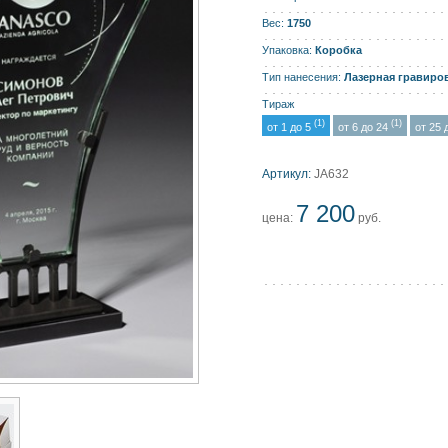
Вес:
1750
Упаковка:
Коробка
Тип нанесения:
Лазерная гравиро
Тираж
(1)
(1)
от 1 до 5
от 6 до 24
от 25 
Aртикул:
JA632
7 200
цена:
руб.