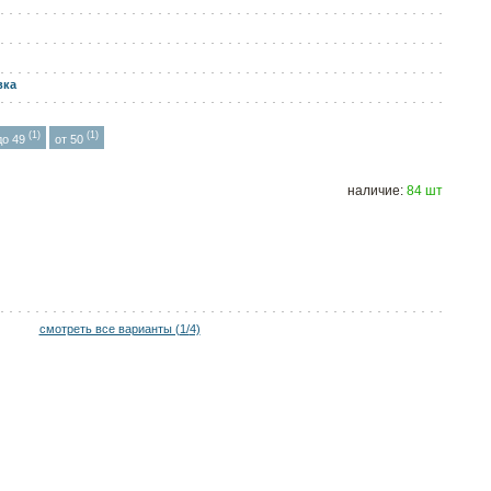
вка
(1)
(1)
до 49
от 50
наличие:
84 шт
смотреть все варианты (
1/
4)