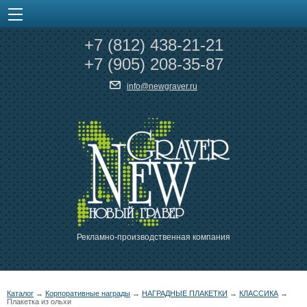
+7
(812)
438-21-21
+7
(905)
208-35-87
info@newgraver.ru
Рекламно-производственная компания
Каталог
→
Корпоративные награды
→
НАГРАДНЫЕ ПЛАКЕТКИ
→
КЛАССИКА
→
Плакетка из ольхи