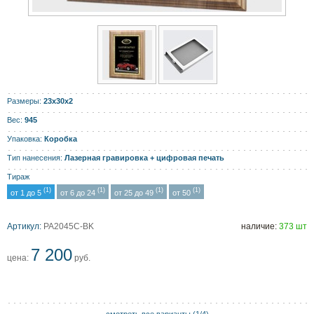
Размеры:
23x30x2
Вес:
945
Упаковка:
Коробка
Тип нанесения:
Лазерная гравировка + цифровая печать
Тираж
(1)
(1)
(1)
(1)
от 1 до 5
от 6 до 24
от 25 до 49
от 50
Aртикул:
PA2045C-BK
наличие:
373 шт
7 200
цена:
руб.
смотреть все варианты (
1/
4)