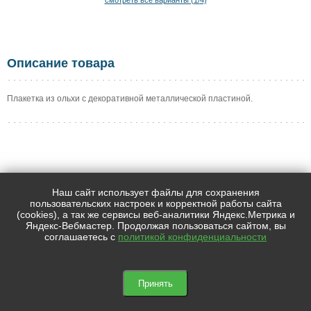
Описание товара
Плакетка из ольхи с декоративной металлической пластиной.
АДРЕС
КОНТАКТЫ
Наш сайт использует файлы для сохранения
пользовательских настроек и корректной работы сайта
197348, г.Санкт-Петербург,
+7 (812) 438-21-21
(cookies), а так же сервисы веб-аналитики Яндекс.Метрика и
+7 (905) 208-35-87
Коломяжский пр-т ,д.18
Яндекс-Вебмастер. Продолжая пользоваться сайтом, вы
info@newgraver.ru
соглашаетесь с
политикой конфиденциальности
МЫ В СОЦИАЛЬНЫХ СЕТЯХ
© newgraver.ru
Принять
